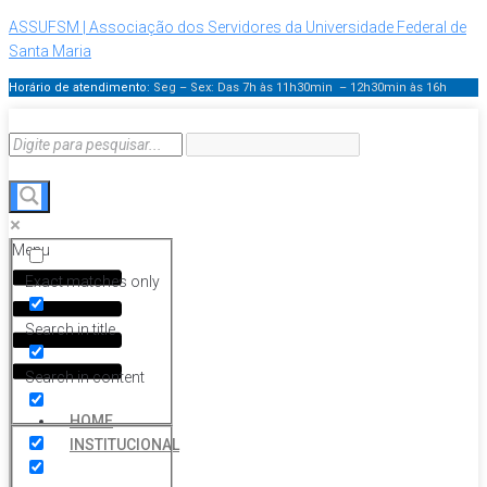
ASSUFSM | Associação dos Servidores da Universidade Federal de
Santa Maria
Horário de atendimento:
Seg – Sex: Das 7h às 11h30min – 12h30min
às 16h
Menu
Exact matches only
Search in title
Search in content
HOME
INSTITUCIONAL