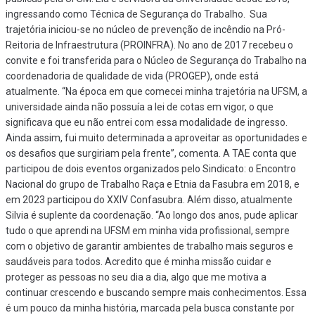
ingressando como Técnica de Segurança do Trabalho.
Sua
trajetória iniciou-se no núcleo de prevenção de incêndio na Pró-
Reitoria de Infraestrutura (PROINFRA). No ano de 2017 recebeu o
convite e foi transferida para o Núcleo de Segurança do Trabalho na
coordenadoria de qualidade de vida (PROGEP), onde está
atualmente.
“Na época em que comecei minha trajetória na UFSM, a
universidade ainda não possuía a lei de cotas em vigor, o que
significava que eu não entrei com essa modalidade de ingresso.
Ainda assim, fui muito determinada a aproveitar as oportunidades e
os desafios que surgiriam pela frente”, comenta.
A TAE conta que
participou de dois eventos organizados pelo Sindicato: o Encontro
Nacional do grupo de Trabalho Raça e Etnia da Fasubra em 2018, e
em 2023 participou do XXIV Confasubra. Além disso, atualmente
Silvia é suplente da coordenação.
“Ao longo dos anos, pude aplicar
tudo o que aprendi na UFSM em minha vida profissional, sempre
com o objetivo de garantir ambientes de trabalho mais seguros e
saudáveis para todos. Acredito que é minha missão cuidar e
proteger as pessoas no seu dia a dia, algo que me motiva a
continuar crescendo e buscando sempre mais conhecimentos. Essa
é um pouco da minha história, marcada pela busca constante por