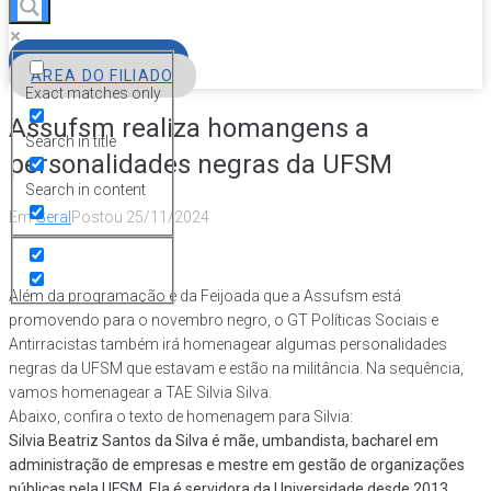
FILIE-SE
ÁREA DO FILIADO
Exact matches only
Assufsm realiza homangens a
Search in title
personalidades negras da UFSM
Search in content
Em
Geral
Postou
25/11/2024
Além da programação e da Feijoada que a Assufsm está
promovendo para o novembro negro, o GT Políticas Sociais e
Antirracistas também irá homenagear algumas personalidades
negras da UFSM que estavam e estão na militância. Na sequência,
vamos homenagear a TAE Silvia Silva.
Abaixo, confira o texto de homenagem para Silvia:
Silvia Beatriz Santos da Silva é mãe, umbandista, bacharel em
administração de empresas e mestre em gestão de organizações
públicas pela UFSM. Ela é servidora da Universidade desde 2013,