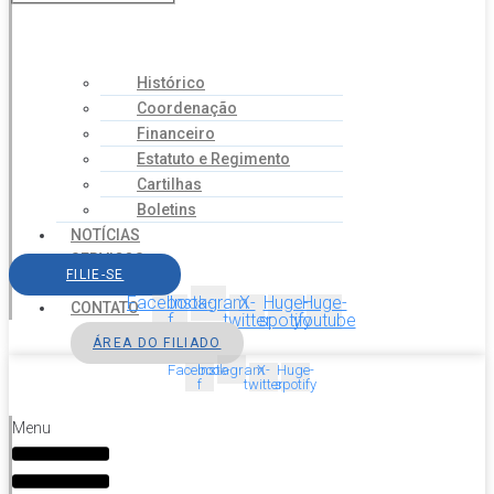
Histórico
Coordenação
Financeiro
Estatuto e Regimento
Cartilhas
Boletins
NOTÍCIAS
SERVIÇOS
FILIE-SE
AGENDA
Facebook-
Instagram
X-
Huge-
Huge-
CONTATO
f
twitter
spotify
youtube
ÁREA DO FILIADO
Facebook-
Instagram
X-
Huge-
f
twitter
spotify
Menu