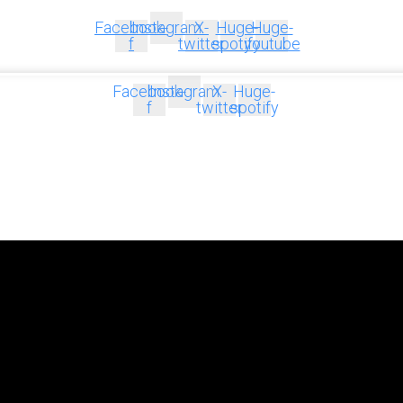
Facebook-
Instagram
X-
Huge-
Huge-
f
twitter
spotify
youtube
Facebook-
Instagram
X-
Huge-
f
twitter
spotify