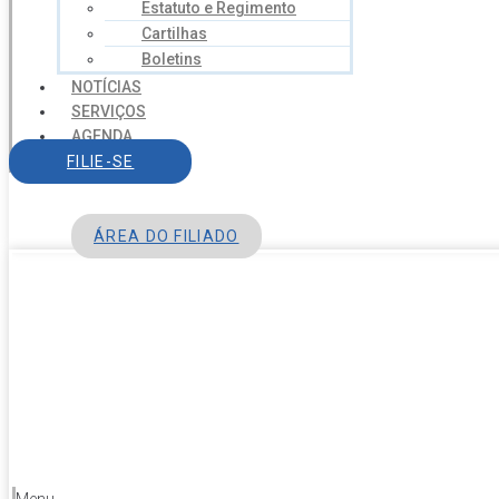
Estatuto e Regimento
Cartilhas
Boletins
NOTÍCIAS
SERVIÇOS
AGENDA
CONTATO
FILIE-SE
ÁREA DO FILIADO
Menu