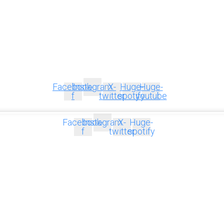
Facebook-
Instagram
X-
Huge-
Huge-
f
twitter
spotify
youtube
Facebook-
Instagram
X-
Huge-
f
twitter
spotify