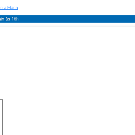
nta Maria
min
às 16h