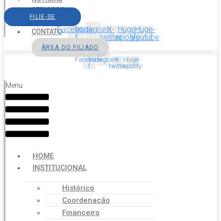
SERVIÇOS
FILIE-SE
AGENDA
Facebook-
Instagram
X-
Huge-
Huge-
CONTATO
f
twitter
spotify
youtube
ÁREA DO FILIADO
Facebook-
Instagram
X-
Huge-
f
twitter
spotify
Menu
HOME
INSTITUCIONAL
Histórico
Coordenação
Financeiro