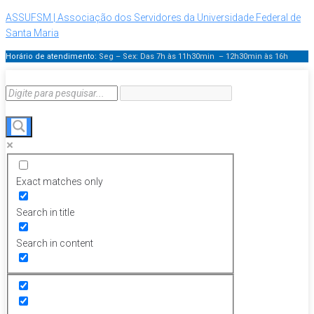
ASSUFSM | Associação dos Servidores da Universidade Federal de
Santa Maria
Horário de atendimento:
Seg – Sex: Das 7h às 11h30min – 12h30min
às 16h
Exact matches only
Search in title
Search in content