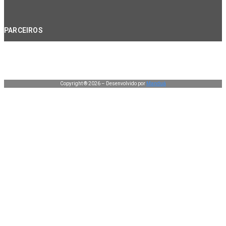
PARCEIROS
Copyright ® 2026 – Desenvolvido por
Manduá