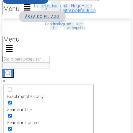
Facebook-
Instagram
X-
Huge-
Huge-
Menu
f
twitter
spotify
youtube
ÁREA DO FILIADO
Facebook-
Instagram
X-
Huge-
f
twitter
spotify
Menu
Exact matches only
Search in title
Search in content