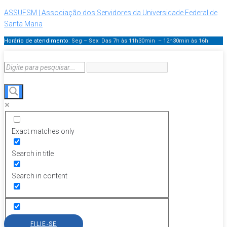
ASSUFSM | Associação dos Servidores da Universidade Federal de
Santa Maria
Horário de atendimento:
Seg – Sex: Das 7h às 11h30min – 12h30min
às 16h
Exact matches only
Search in title
Search in content
FILIE-SE