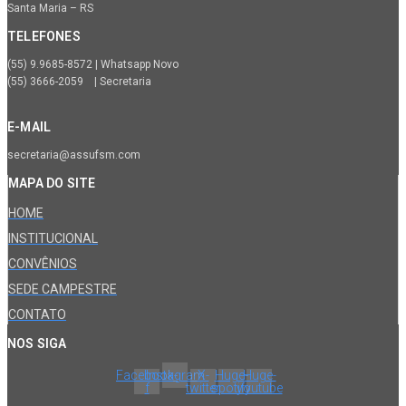
Santa Maria – RS
TELEFONES
(55) 9.9685-8572 | Whatsapp Novo
(55) 3666-2059 | Secretaria
E-MAIL
secretaria@assufsm.com
MAPA DO SITE
HOME
INSTITUCIONAL
CONVÊNIOS
SEDE CAMPESTRE
CONTATO
NOS SIGA
Facebook-
Instagram
X-
Huge-
Huge-
f
twitter
spotify
youtube