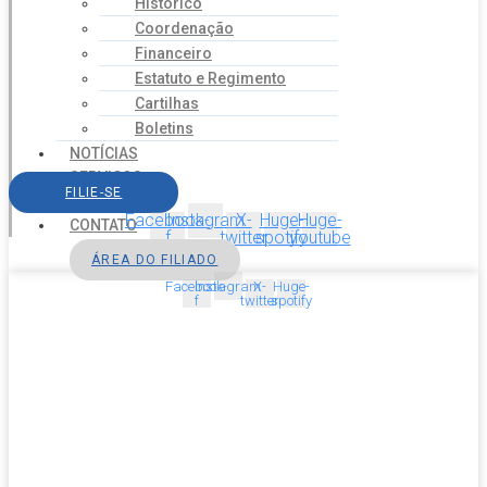
Histórico
Coordenação
Financeiro
Estatuto e Regimento
Cartilhas
Boletins
NOTÍCIAS
SERVIÇOS
FILIE-SE
AGENDA
Facebook-
Instagram
X-
Huge-
Huge-
CONTATO
f
twitter
spotify
youtube
ÁREA DO FILIADO
Facebook-
Instagram
X-
Huge-
f
twitter
spotify