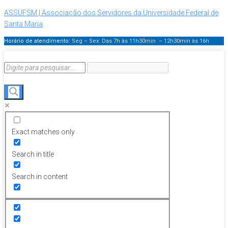
ASSUFSM | Associação dos Servidores da Universidade Federal de
Santa Maria
Horário de atendimento:
Seg – Sex: Das 7h às 11h30min – 12h30min
às 16h
Exact matches only
Search in title
Search in content