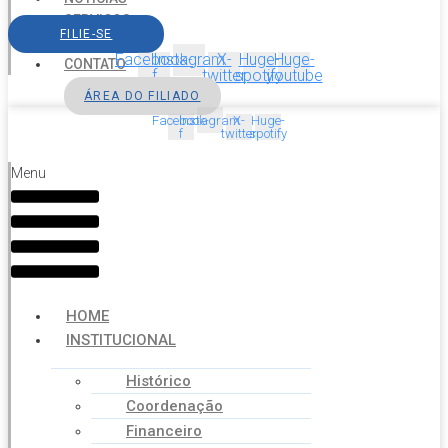
SERVIÇOS
FILIE-SE
AGENDA
Facebook-
Instagram
X-
Huge-
Huge-
CONTATO
f
twitter
spotify
youtube
ÁREA DO FILIADO
Facebook-
Instagram
X-
Huge-
f
twitter
spotify
Menu
HOME
INSTITUCIONAL
Histórico
Coordenação
Financeiro