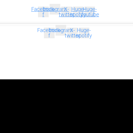
Facebook-
Instagram
X-
Huge-
Huge-
f
twitter
spotify
youtube
Facebook-
Instagram
X-
Huge-
f
twitter
spotify