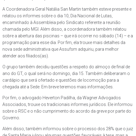
A Coordenadora Geral Natália San Martin também esteve presente e
relatou os informes sobre o dia 10, Dia Nacional de Lutas,
encaminhado à Assembleia pelo Sindicato referente a reunião
chamada pelo MGI. Além disso, a coordenadora também relatou
sobre a abertura das piscinas – que irá ocorrer no sábado (14) – e a
programação para esse dia. Por fim, ela trouxe mais detalhes da
nova sede administrativa que Assufsm adquiriu, para melhor
atender aos filiados(as).
O grupo também decidiu questões a respeito do almoço de final de
ano do GT, o qual será no domingo, dia 15. Também deliberaram o
cardápio que será ofertado e questões de locomoção para a
chegada até a Sede. Em breve teremos mais informações.
Por fim, o advogado Heverton Padilha, da Wagner Advogados
Associados, trouxe os tradicionais informes jurídicos. Ele informou
sobre o RSC e o não cumprimento do acordo da greve por parte do
Governo.
Além disso, também informou sobre o processo dos 28% que o juiz
de Santa Maria julgou algumas questões favoráveis à tese, mas a