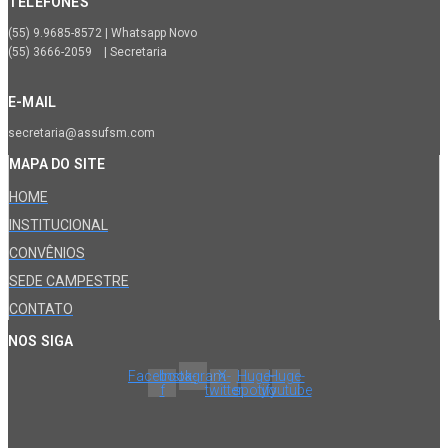
TELEFONES
(55) 9.9685-8572 | Whatsapp Novo
(55) 3666-2059 | Secretaria
E-MAIL
secretaria@assufsm.com
MAPA DO SITE
HOME
INSTITUCIONAL
CONVÊNIOS
SEDE CAMPESTRE
CONTATO
NOS SIGA
Facebook-
Instagram
X-
Huge-
Huge-
f
twitter
spotify
youtube