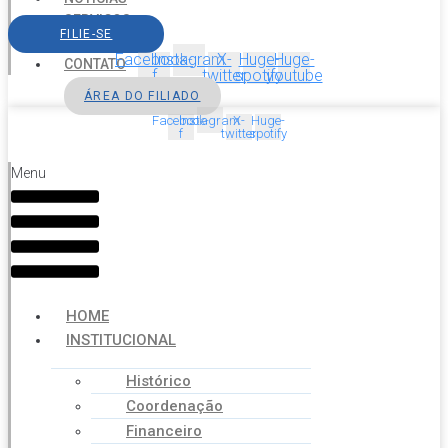
SERVIÇOS
FILIE-SE
AGENDA
Facebook-
Instagram
X-
Huge-
Huge-
CONTATO
f
twitter
spotify
youtube
ÁREA DO FILIADO
Facebook-
Instagram
X-
Huge-
f
twitter
spotify
Menu
HOME
INSTITUCIONAL
Histórico
Coordenação
Financeiro