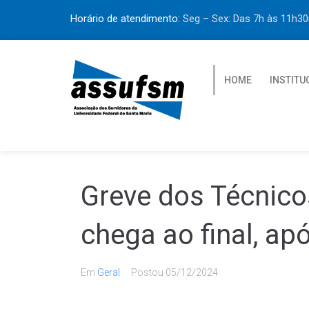
Horário de atendimento:
Seg – Sex: Das 7h às 11h
HOME
INSTITU
Greve dos Técnico
chega ao final, ap
Em
Geral
Postou
05/12/2024