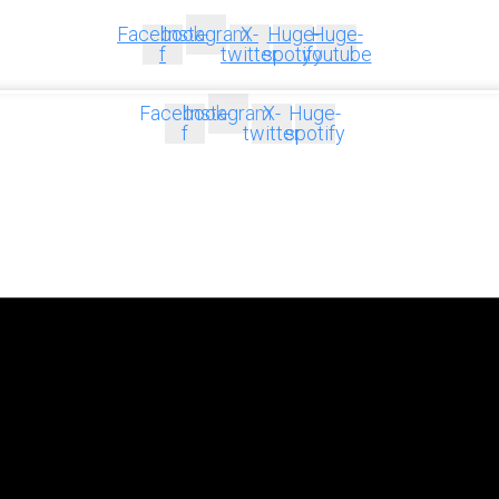
Facebook-
Instagram
X-
Huge-
Huge-
f
twitter
spotify
youtube
Facebook-
Instagram
X-
Huge-
f
twitter
spotify