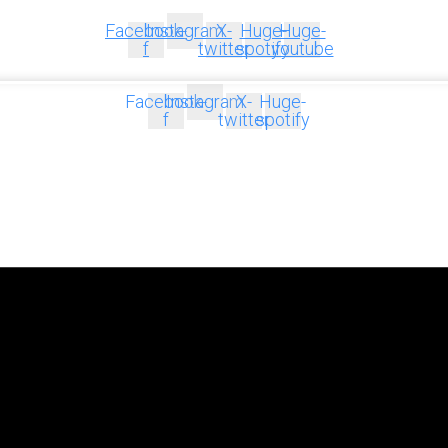
Facebook-
Instagram
X-
Huge-
Huge-
f
twitter
spotify
youtube
Facebook-
Instagram
X-
Huge-
f
twitter
spotify