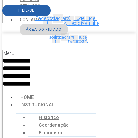
SERVIÇOS
FILIE-SE
AGENDA
Facebook-
Instagram
X-
Huge-
Huge-
CONTATO
f
twitter
spotify
youtube
ÁREA DO FILIADO
Facebook-
Instagram
X-
Huge-
f
twitter
spotify
Menu
HOME
INSTITUCIONAL
Histórico
Coordenação
Financeiro