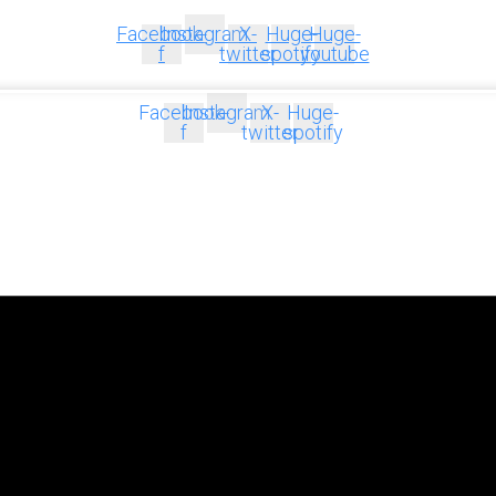
Facebook-
Instagram
X-
Huge-
Huge-
f
twitter
spotify
youtube
Facebook-
Instagram
X-
Huge-
f
twitter
spotify