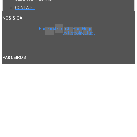
CONTATO
NOS SIGA
Facebook-
Instagram
X-
Huge-
Huge-
f
twitter
spotify
youtube
PARCEIROS