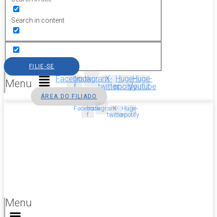
Search in content
FILIE-SE
Facebook-
Instagram
X-
Huge-
Huge-
Menu
f
twitter
spotify
youtube
ÁREA DO FILIADO
Facebook-
Instagram
X-
Huge-
f
twitter
spotify
Menu