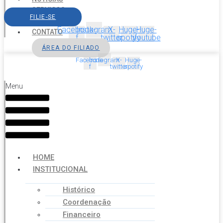
SERVIÇOS
FILIE-SE
AGENDA
Facebook-
Instagram
X-
Huge-
Huge-
CONTATO
f
twitter
spotify
youtube
ÁREA DO FILIADO
Facebook-
Instagram
X-
Huge-
f
twitter
spotify
Menu
HOME
INSTITUCIONAL
Histórico
Coordenação
Financeiro