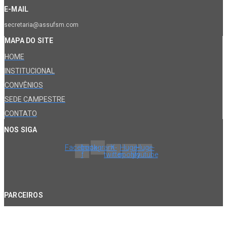
E-MAIL
secretaria@assufsm.com
MAPA DO SITE
HOME
INSTITUCIONAL
CONVÊNIOS
SEDE CAMPESTRE
CONTATO
NOS SIGA
Facebook-
Instagram
X-
Huge-
Huge-
f
twitter
spotify
youtube
PARCEIROS