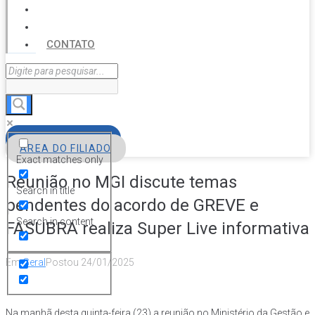
SERVIÇOS
AGENDA
CONTATO
FILIE-SE
ÁREA DO FILIADO
Exact matches only
Reunião no MGI discute temas
Search in title
pendentes do acordo de GREVE e
Search in content
FASUBRA realiza Super Live informativa
Em
Geral
Postou
24/01/2025
Na manhã desta quinta-feira (23) a reunião no Ministério da Gestão e