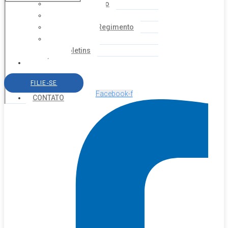
Coordenação
Financeiro
Estatuto e Regimento
Cartilhas
Boletins
NOTÍCIAS
SERVIÇOS
FILIE-SE
AGENDA
Facebook-f
CONTATO