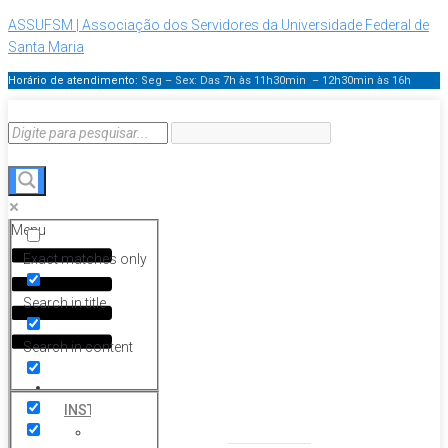
ASSUFSM | Associação dos Servidores da Universidade Federal de
Santa Maria
Horário de atendimento:
Seg – Sex: Das 7h às 11h30min – 12h30min
às 16h
Menu
Exact matches only
Search in title
Search in content
HOME
INSTITUCIONAL
Histórico