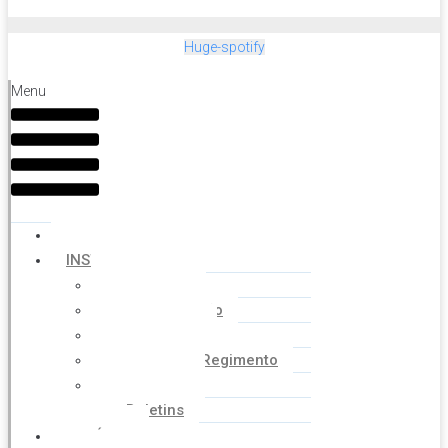
Huge-spotify
Menu
HOME
INSTITUCIONAL
Histórico
Coordenação
Financeiro
Estatuto e Regimento
Cartilhas
Boletins
NOTÍCIAS