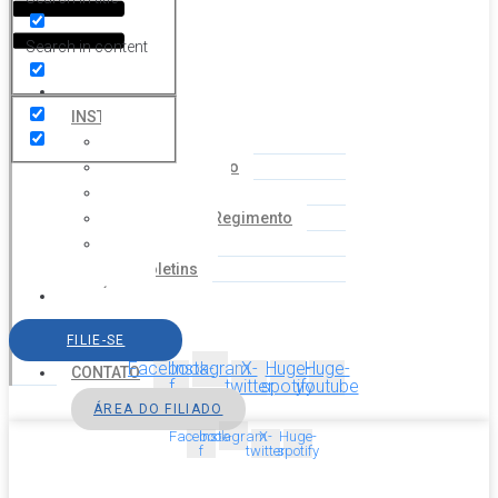
Search in content
HOME
INSTITUCIONAL
Histórico
Coordenação
Financeiro
Estatuto e Regimento
Cartilhas
Boletins
NOTÍCIAS
SERVIÇOS
FILIE-SE
AGENDA
Facebook-
Instagram
X-
Huge-
Huge-
CONTATO
f
twitter
spotify
youtube
ÁREA DO FILIADO
Facebook-
Instagram
X-
Huge-
f
twitter
spotify