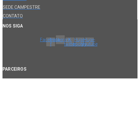
SEDE CAMPESTRE
CONTATO
NOS SIGA
Facebook-
Instagram
X-
Huge-
Huge-
f
twitter
spotify
youtube
PARCEIROS