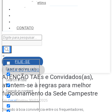
Boletins
NOTÍCIAS
SERVIÇOS
AGENDA
CONTATO
FILIE-SE
Exact matches only
ÁREA DO FILIADO
ATENÇÃO TAEs e Convidados(as),
Search in title
atentem-se à regras para melhor
Search in content
funcionamento da Sede Campestre
Em
Geral
Postou
30/01/2025
Visando à boa convivência entre os frequentadores,