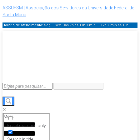
ASSUFSM | Associação dos Servidores da Universidade Federal de
Santa Maria
Horário de atendimento:
Seg – Sex: Das 7h às 11h30min – 12h30min
às 16h
Menu
Exact matches only
Search in title