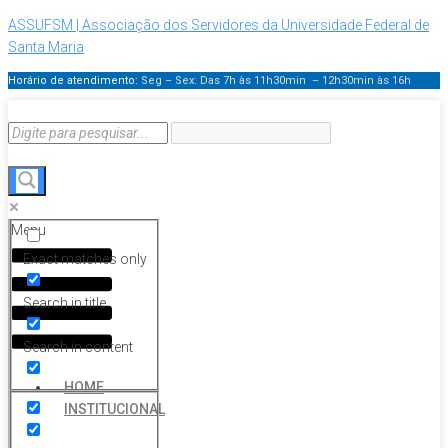
ASSUFSM | Associação dos Servidores da Universidade Federal de
Santa Maria
Horário de atendimento:
Seg – Sex: Das 7h às 11h30min – 12h30min
às 16h
Menu
Exact matches only
Search in title
Search in content
HOME
INSTITUCIONAL