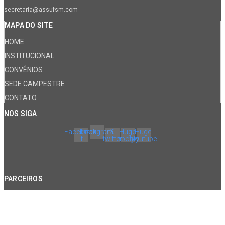
secretaria@assufsm.com
MAPA DO SITE
HOME
INSTITUCIONAL
CONVÊNIOS
SEDE CAMPESTRE
CONTATO
NOS SIGA
Facebook-
Instagram
X-
Huge-
Huge-
f
twitter
spotify
youtube
PARCEIROS