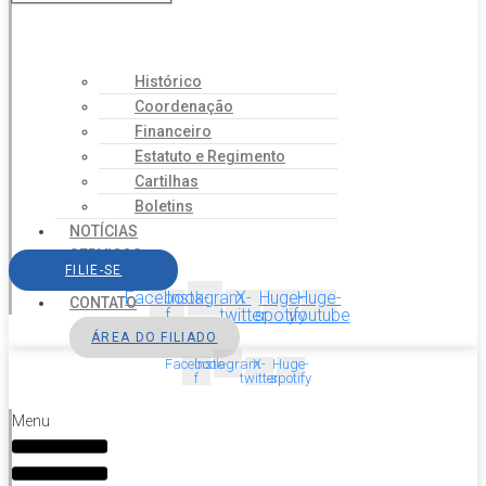
Histórico
Coordenação
Financeiro
Estatuto e Regimento
Cartilhas
Boletins
NOTÍCIAS
SERVIÇOS
FILIE-SE
AGENDA
Facebook-
Instagram
X-
Huge-
Huge-
CONTATO
f
twitter
spotify
youtube
ÁREA DO FILIADO
Facebook-
Instagram
X-
Huge-
f
twitter
spotify
Menu