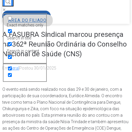
FILIE-SE
ÁREA DO FILIADO
Exact matches only
A FASUBRA Sindical marcou presença
Search in title
na 362ª Reunião Ordinária do Conselho
Search in content
Nacional de Saúde (CNS)
Em
Geral
Postou
30/01/2025
O evento está sendo realizado nos dias 29 e 30 de janeiro, com a
participação de sua coordenadora, Eurídice Almeida. O encontro
teve como tema o Plano Nacional de Contingência para Dengue,
Chikungunya e Zika, com foco na situação epidemiológica das
arboviroses no país. Esta primeira reunião do ano contou com a
presença da ministra da saúde Nísia Trindade e também apresentou
as ações do Centro de Operações de Emergência (COE) Dengue,