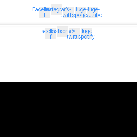
Facebook-
Instagram
X-
Huge-
Huge-
f
twitter
spotify
youtube
Facebook-
Instagram
X-
Huge-
f
twitter
spotify