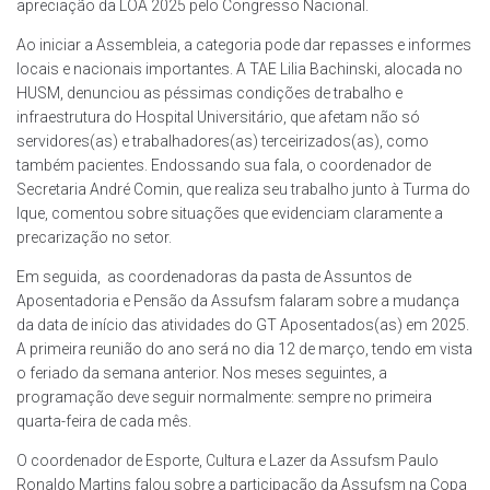
apreciação da LOA 2025 pelo Congresso Nacional.
Ao iniciar a Assembleia, a categoria pode dar repasses e informes
locais e nacionais importantes. A TAE Lilia Bachinski, alocada no
HUSM, denunciou as péssimas condições de trabalho e
infraestrutura do Hospital Universitário, que afetam não só
servidores(as) e trabalhadores(as) terceirizados(as), como
também pacientes. Endossando sua fala, o coordenador de
Secretaria André Comin, que realiza seu trabalho junto à Turma do
Ique, comentou sobre situações que evidenciam claramente a
precarização no setor.
Em seguida, as coordenadoras da pasta de Assuntos de
Aposentadoria e Pensão da Assufsm falaram sobre a mudança
da data de início das atividades do GT Aposentados(as) em 2025.
A primeira reunião do ano será no dia 12 de março, tendo em vista
o feriado da semana anterior. Nos meses seguintes, a
programação deve seguir normalmente: sempre no primeira
quarta-feira de cada mês.
O coordenador de Esporte, Cultura e Lazer da Assufsm Paulo
Ronaldo Martins falou sobre a participação da Assufsm na Copa