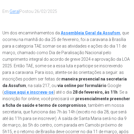
Em
Geral
Postou
26/02/2025
Um dos encaminhamentos da
Assembleia Geral da Assufsm
, que
ocorreu na manhã do dia 25 de fevereiro, foi a caravana à Brasília
para a categoria TAE somar-se as atividades e ações do dia 11 de
março, chamado como Dia de Paralisação Nacional pelo
cumprimento integral do acordo de greve 2024 e aprovação da LOA
2025. Então TAE, some-se a essa luta e participe se inscrevendo
para a caravana. Para isso, atente-se às orientações a seguir: as
inscrições podem ser feitas de
maneira presencial na secretaria
da Assufsm
, na sala 217, ou
via online por formulário
Google
(
clique aqui e inscreva-se
) até o dia
28 de fevereiro, às 11h
. Se a
inscrição for online, você precisará vir
presencialmente preencher
a ficha de saúde e termo de compromisso
, também em nossa
secretaria, que funciona das 7h às 14h (exceto no dia 28, que será
até às 11h para se inscrever). A saída de Santa Maria será no dia 9
de março, às 5h do centro, com parada em Camobi próximo de
5h15, e o retorno de Brasília deve ocorrer no dia 11 de março, após