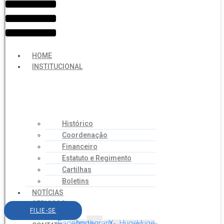
HOME
INSTITUCIONAL
Histórico
Coordenação
Financeiro
Estatuto e Regimento
Cartilhas
Boletins
NOTÍCIAS
SERVIÇOS
FILIE-SE
AGENDA
Facebook-
Instagram
X-
Huge-
Huge-