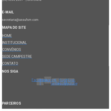
E-MAIL
secretaria@assufsm.com
MAPA DO SITE
HOME
INSTITUCIONAL
CONVÊNIOS
SEDE CAMPESTRE
CONTATO
NOS SIGA
Facebook-
Instagram
X-
Huge-
Huge-
f
twitter
spotify
youtube
PARCEIROS