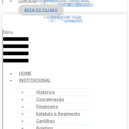
CONTATO
f
twitter
spotify
youtube
ÁREA DO FILIADO
Facebook-
Instagram
X-
Huge-
f
twitter
spotify
Menu
HOME
INSTITUCIONAL
Histórico
Coordenação
Financeiro
Estatuto e Regimento
Cartilhas
Boletins