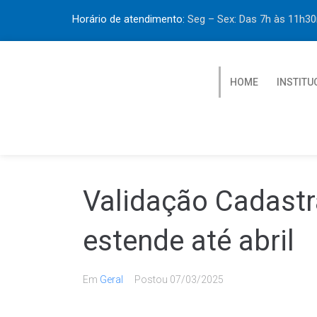
Horário de atendimento:
Seg – Sex: Das 7h às 11h
HOME
INSTITU
Validação Cadastra
estende até abril
Em
Geral
Postou
07/03/2025