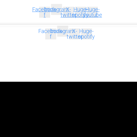
Facebook-
Instagram
X-
Huge-
Huge-
f
twitter
spotify
youtube
Facebook-
Instagram
X-
Huge-
f
twitter
spotify