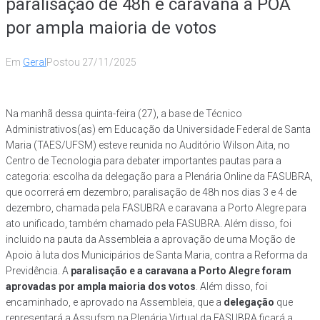
paralisação de 48h e caravana a POA
por ampla maioria de votos
Em
Geral
Postou
27/11/2025
Na manhã dessa quinta-feira (27), a base de Técnico
Administrativos(as) em Educação da Universidade Federal de Santa
Maria (TAES/UFSM) esteve reunida no Auditório Wilson Aita, no
Centro de Tecnologia para debater importantes pautas para a
categoria: escolha da delegação para a Plenária Online da FASUBRA,
que ocorrerá em dezembro; paralisação de 48h nos dias 3 e 4 de
dezembro, chamada pela FASUBRA e caravana a Porto Alegre para
ato unificado, também chamado pela FASUBRA. Além disso, foi
incluido na pauta da Assembleia a aprovação de uma Moção de
Apoio à luta dos Municipários de Santa Maria, contra a Reforma da
Previdência. A
paralisação e a caravana a Porto Alegre foram
aprovadas por ampla maioria dos votos
. Além disso, foi
encaminhado, e aprovado na Assembleia, que a
delegação
que
representará a Assufsm na Plenária Virtual da FASUBRA ficará a