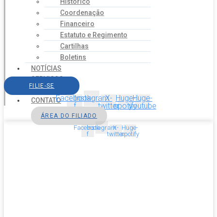
Histórico
Coordenação
Financeiro
Estatuto e Regimento
Cartilhas
Boletins
NOTÍCIAS
SERVIÇOS
FILIE-SE
AGENDA
Facebook-
Instagram
X-
Huge-
Huge-
CONTATO
f
twitter
spotify
youtube
ÁREA DO FILIADO
Facebook-
Instagram
X-
Huge-
f
twitter
spotify