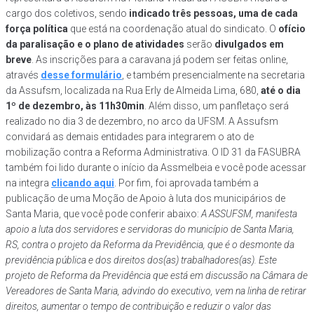
cargo dos coletivos, sendo
indicado três pessoas, uma de cada
força política
que está na coordenação atual do sindicato. O
ofício
da paralisação e o plano de atividades
serão
divulgados em
breve
. As inscrições para a caravana já podem ser feitas online,
através
desse formulário
, e também presencialmente na secretaria
da Assufsm, localizada na Rua Erly de Almeida Lima, 680,
até o dia
1º de dezembro, às 11h30min
. Além disso, um panfletaço será
realizado no dia 3 de dezembro, no arco da UFSM. A Assufsm
convidará as demais entidades para integrarem o ato de
mobilização contra a Reforma Administrativa. O ID 31 da FASUBRA
também foi lido durante o início da Assmelbeia e você pode acessar
na integra
clicando aqui
. Por fim, foi aprovada também a
publicação de uma Moção de Apoio à luta dos municipários de
Santa Maria, que você pode conferir abaixo:
A ASSUFSM, manifesta
apoio a luta dos servidores e servidoras do município de Santa Maria,
RS, contra o projeto da Reforma da Previdência, que é o desmonte da
previdência pública e dos direitos dos(as) trabalhadores(as).
Este
projeto de Reforma da Previdência que está em discussão na Câmara de
Vereadores de Santa Maria, advindo do executivo, vem na linha de retirar
direitos, aumentar o tempo de contribuição e reduzir o valor das