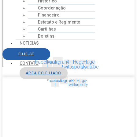
Histórico
Coordenação
Financeiro
Estatuto e Regimento
Cartilhas
Boletins
NOTÍCIAS
SERVIÇOS
FILIE-SE
AGENDA
Facebook-
Instagram
X-
Huge-
Huge-
CONTATO
f
twitter
spotify
youtube
ÁREA DO FILIADO
Facebook-
Instagram
X-
Huge-
f
twitter
spotify