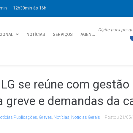
30min – 12h30min
às 16h
CIONAL
NOTÍCIAS
SERVIÇOS
AGENDA
CONTATO
 CLG se reúne com gestã
da greve e demandas da c
|Notícias|Publicações
,
Greves
,
Notícias
,
Notícias Gerais
Postou
21/05