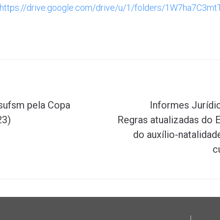
https://drive.google.com/drive/u/1/folders/1W7ha7
sufsm pela Copa
Informes Jurídi
23)
Regras atualizadas do 
do auxílio-natalidad
c