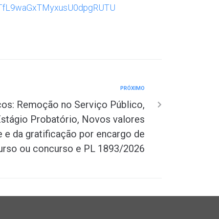
C3mtTfL9waGxTMyxusU0dpgRUTU
PRÓXIMO
cos: Remoção no Serviço Público,
Estágio Probatório, Novos valores
e e da gratificação por encargo de
urso ou concurso e PL 1893/2026