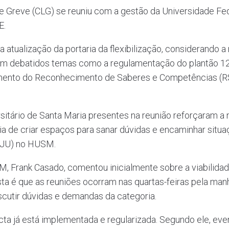
de Greve (CLG) se reuniu com a gestão da Universidade Fed
E.
a atualização da portaria da flexibilização, considerando 
am debatidos temas como a regulamentação do plantão 12
mento do Reconhecimento de Saberes e Competências (RS
rsitário de Santa Maria presentes na reunião reforçaram 
cia de criar espaços para sanar dúvidas e encaminhar sit
(RJU) no HUSM.
, Frank Casado, comentou inicialmente sobre a viabilida
 é que as reuniões ocorram nas quartas-feiras pela manhã,
iscutir dúvidas e demandas da categoria.
icta já está implementada e regularizada. Segundo ele, ev