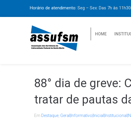
Horário de atendimento:
Seg – Sex: Das 7h às 11h
HOME
INSTITU
88° dia de greve:
tratar de pautas 
Em
Destaque
,
Geral|Informativo|Inicial|Institucional