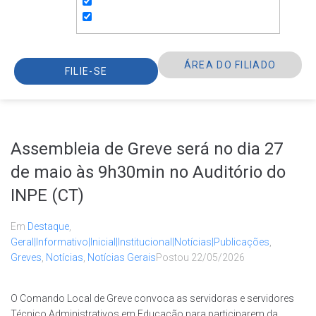
ÁREA DO FILIADO
FILIE-SE
Assembleia de Greve será no dia 27
de maio às 9h30min no Auditório do
INPE (CT)
Em
Destaque
,
Geral|Informativo|Inicial|Institucional|Notícias|Publicações
,
Greves
,
Notícias
,
Notícias Gerais
Postou
22/05/2026
O Comando Local de Greve convoca as servidoras e servidores
Técnico Administrativos em Educação para participarem da