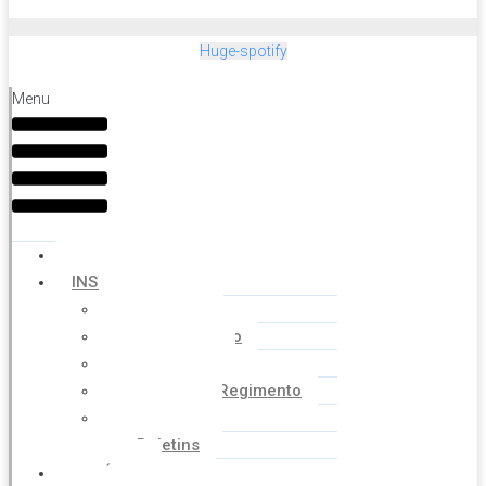
Huge-spotify
Menu
HOME
INSTITUCIONAL
Histórico
Coordenação
Financeiro
Estatuto e Regimento
Cartilhas
Boletins
NOTÍCIAS