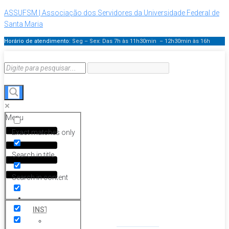
ASSUFSM | Associação dos Servidores da Universidade Federal de
Santa Maria
Horário de atendimento:
Seg – Sex: Das 7h às 11h30min – 12h30min
às 16h
Menu
Exact matches only
Search in title
Search in content
HOME
INSTITUCIONAL
Histórico