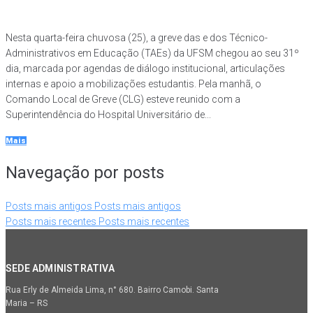
Nesta quarta-feira chuvosa (25), a greve das e dos Técnico-
Administrativos em Educação (TAEs) da UFSM chegou ao seu 31º
dia, marcada por agendas de diálogo institucional, articulações
internas e apoio a mobilizações estudantis. Pela manhã, o
Comando Local de Greve (CLG) esteve reunido com a
Superintendência do Hospital Universitário de...
Mais
Navegação por posts
Posts mais antigos
Posts mais antigos
Posts mais recentes
Posts mais recentes
SEDE ADMINISTRATIVA
Rua Erly de Almeida Lima, n° 680. Bairro Camobi. Santa
Maria – RS