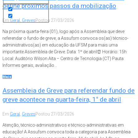
define próximos passos da mobilização
Em
Geral
,
Greves
Postou
27/03/2026
Na próxima quarta-feira (01), logo após a Assembleia que deve
referendar o fundo de greve, a Assufsm convoca os(as) técnico-
administrativos(as) em educação da UFSM para mais uma
importante Assembleia de Greve. Data: 1º de abril⏰ Horário: 15h
Local: Auditório Wilson Aita – Centro de Tecnologia (CT) Pauta:
Informes gerais, avaliação...
Mais
Assembleia de Greve para referendar fundo de
greve acontece na quarta-feira, 1° de abril
Em
Geral
,
Greves
Postou
27/03/2026
Atenção, técnico-administrativos e técnico-administrativas em
educação! A Assufsm convoca toda a categoria para Assembleia