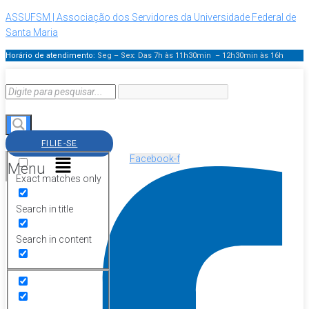
ASSUFSM | Associação dos Servidores da Universidade Federal de
Santa Maria
Horário de atendimento:
Seg – Sex: Das 7h às 11h30min – 12h30min
às 16h
FILIE-SE
Facebook-f
Menu
Exact matches only
Search in title
Search in content