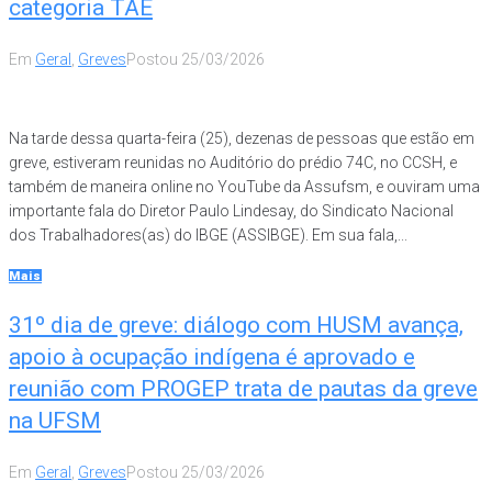
categoria TAE
Em
Geral
,
Greves
Postou
25/03/2026
Na tarde dessa quarta-feira (25), dezenas de pessoas que estão em
greve, estiveram reunidas no Auditório do prédio 74C, no CCSH, e
também de maneira online no YouTube da Assufsm, e ouviram uma
importante fala do Diretor Paulo Lindesay, do Sindicato Nacional
dos Trabalhadores(as) do IBGE (ASSIBGE). Em sua fala,...
Mais
31º dia de greve: diálogo com HUSM avança,
apoio à ocupação indígena é aprovado e
reunião com PROGEP trata de pautas da greve
na UFSM
Em
Geral
,
Greves
Postou
25/03/2026