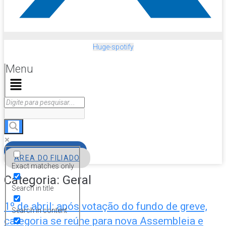
Huge-spotify
Menu
FILIE-SE
ÁREA DO FILIADO
Exact matches only
Categoria:
Geral
Search in title
1º de abril: após votação do fundo de greve,
Search in content
categoria se reúne para nova Assembleia e