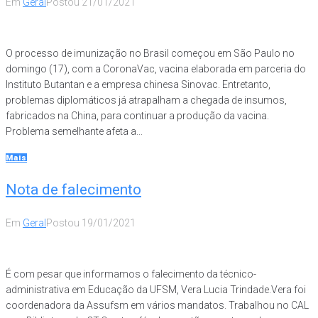
Em
Geral
Postou
21/01/2021
O processo de imunização no Brasil começou em São Paulo no
domingo (17), com a CoronaVac, vacina elaborada em parceria do
Instituto Butantan e a empresa chinesa Sinovac. Entretanto,
problemas diplomáticos já atrapalham a chegada de insumos,
fabricados na China, para continuar a produção da vacina.
Problema semelhante afeta a...
Mais
Nota de falecimento
Em
Geral
Postou
19/01/2021
É com pesar que informamos o falecimento da técnico-
administrativa em Educação da UFSM, Vera Lucia Trindade.Vera foi
coordenadora da Assufsm em vários mandatos. Trabalhou no CAL