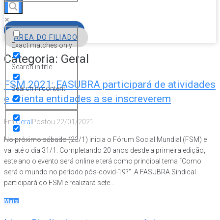
FILIE-SE
ÁREA DO FILIADO
Exact matches only
Categoria:
Geral
Search in title
FSM 2021: FASUBRA participará de atividades
Search in content
e orienta entidades a se inscreverem
Em
Geral
Postou
22/01/2021
No próximo sábado (23/1) inicia o Fórum Social Mundial (FSM) e
vai até o dia 31/1. Completando 20 anos desde a primeira edição,
este ano o evento será online e terá como principal tema “Como
será o mundo no período pós-covid-19?”. A FASUBRA Sindical
participará do FSM e realizará sete...
Mais