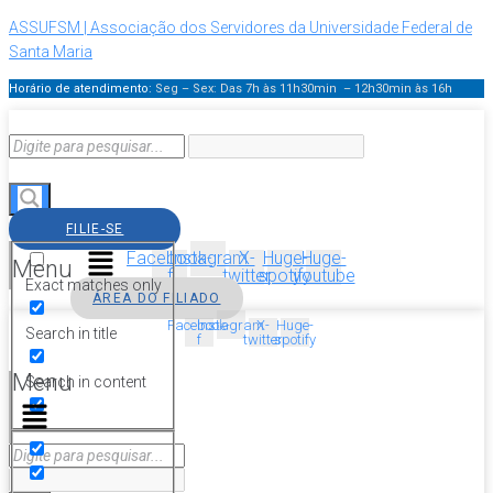
ASSUFSM | Associação dos Servidores da Universidade Federal de
Santa Maria
Horário de atendimento:
Seg – Sex: Das 7h às 11h30min – 12h30min
às 16h
FILIE-SE
Facebook-
Instagram
X-
Huge-
Huge-
Menu
f
twitter
spotify
youtube
Exact matches only
ÁREA DO FILIADO
Facebook-
Instagram
X-
Huge-
Search in title
f
twitter
spotify
Menu
Search in content