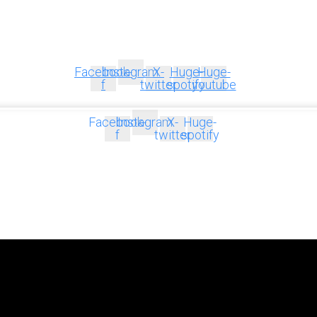
Facebook-
Instagram
X-
Huge-
Huge-
f
twitter
spotify
youtube
Facebook-
Instagram
X-
Huge-
f
twitter
spotify