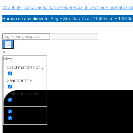
ASSUFSM | Associação dos Servidores da Universidade Federal de Sa
Horário de atendimento:
Seg – Sex: Das 7h às 11h30min – 12h30
Menu
Exact matches only
Search in title
Search in content