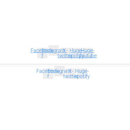
Facebook-
Instagram
X-
Huge-
Huge-
f
twitter
spotify
youtube
Facebook-
Instagram
X-
Huge-
f
twitter
spotify