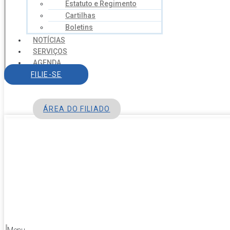
Estatuto e Regimento
Cartilhas
Boletins
NOTÍCIAS
SERVIÇOS
AGENDA
CONTATO
FILIE-SE
ÁREA DO FILIADO
Menu