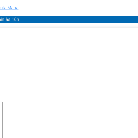
nta Maria
min
às 16h