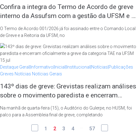
Confira a integra do Termo de Acordo de greve
interno da Assufsm com a gestão da UFSM e o
plano de recuperação de atividades
O Termo de Acordo 001/2026 já foi assinado entre o Comando Local
de Greve e a Reitoria da UFSM, no
15
jul
Destaque
Geral|Informativo|Inicial|Institucional|Notícias|Publicações
Greves
Notícias
Notícias Gerais
143º dias de greve: Grevistas realizam análises
sobre o movimento paredista e encerram
oficialmente a greve da categoria TAE na UFSM
Na manhã de quarta-feira (15), o Auditório do Gulerpe, no HUSM, foi
palco para a Assembleia final de greve, completando
...
1
2
3
4
57