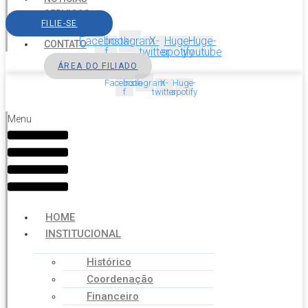
SERVIÇOS
FILIE-SE
AGENDA
Facebook-
Instagram
X-
Huge-
Huge-
CONTATO
f
twitter
spotify
youtube
ÁREA DO FILIADO
Facebook-
Instagram
X-
Huge-
f
twitter
spotify
Menu
HOME
INSTITUCIONAL
Histórico
Coordenação
Financeiro