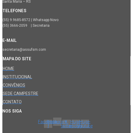
Santa Maria – RS
TELEFONES
(55) 9.9685-8572 | Whatsapp Novo
(55) 3666-2059 | Secretaria
E-MAIL
secretaria@assufsm.com
MAPA DO SITE
HOME
INSTITUCIONAL
CONVÊNIOS
SEDE CAMPESTRE
CONTATO
NOS SIGA
Facebook-
Instagram
X-
Huge-
Huge-
f
twitter
spotify
youtube