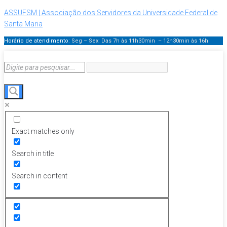
ASSUFSM | Associação dos Servidores da Universidade Federal de
Santa Maria
Horário de atendimento:
Seg – Sex: Das 7h às 11h30min – 12h30min
às 16h
Exact matches only
Search in title
Search in content