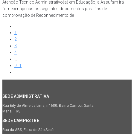
Atenção Técnico Administrativo(a) em Educação, a Assufsm irá
fornecer apenas os seguintes documentos para fins de
comprovação de Reconhecimento de
1
2
3
4
...
911
SEDE ADMINISTRATIVA
Rua Erly de Almeida Lima, n° 680. Bairro Camobi. Santa
Maria – RS
SEDE CAMPESTRE
Rua da ABS, Faixa de São Sepé.