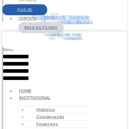
SERVIÇOS
FILIE-SE
AGENDA
Facebook-
Instagram
X-
Huge-
Huge-
CONTATO
f
twitter
spotify
youtube
ÁREA DO FILIADO
Facebook-
Instagram
X-
Huge-
f
twitter
spotify
Menu
HOME
INSTITUCIONAL
Histórico
Coordenação
Financeiro