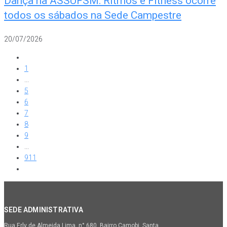
Dança na ASSUFSM: Ritmos e Fitness ocorre
todos os sábados na Sede Campestre
20/07/2026
1
...
5
6
7
8
9
...
911
SEDE ADMINISTRATIVA
Rua Erly de Almeida Lima, n° 680. Bairro Camobi. Santa