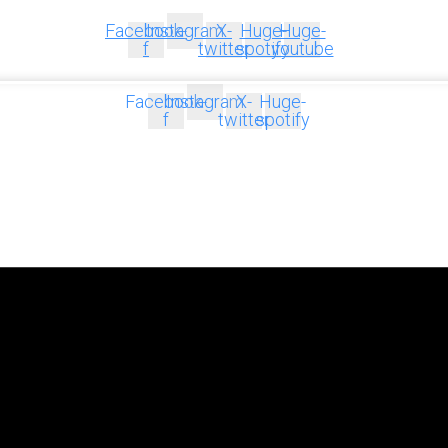
Facebook-
Instagram
X-
Huge-
Huge-
f
twitter
spotify
youtube
Facebook-
Instagram
X-
Huge-
f
twitter
spotify