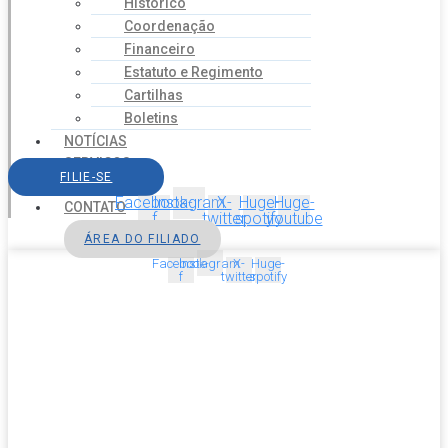
Histórico
Coordenação
Financeiro
Estatuto e Regimento
Cartilhas
Boletins
NOTÍCIAS
SERVIÇOS
FILIE-SE
AGENDA
Facebook-
Instagram
X-
Huge-
Huge-
CONTATO
f
twitter
spotify
youtube
ÁREA DO FILIADO
Facebook-
Instagram
X-
Huge-
f
twitter
spotify