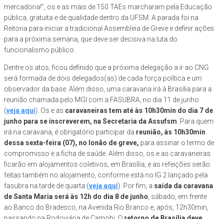
mercadoria!”, os e as mais de 150 TAEs marcharam pela Educação
pública, gratuita e de qualidade dentro da UFSM. A parada foi na
Reitoria para iniciar a tradicional Assembleia de Greve e definir ações
para a próxima semana, que deve ser decisiva na luta do
funcionalismo público.
Dentre os atos, ficou definido que a próxima delegação a ir ao CNG
será formada de dois delegados(as) de cada força política e um
observador da base. Além disso, uma caravana irá à Brasília para a
reunião chamada pelo MGI com a FASUBRA, no dia 11 de junho
(
veja aqui
). Os e as
caravaneiras tem até às 10h30min do dia 7 de
junho para se inscreverem, na Secretaria da Assufsm
. Para quem
irá na caravana, é obrigatório participar da
reunião, às 10h30min
dessa sexta-feira (07), no lonão de greve,
para assinar o termo de
compromisso e a ficha de saúde. Além disso, os e as caravaneiras
ficarão em alojamentos coletivos, em Brasília, e as refeições serão
feitas também no alojamento, conforme está no IG 2 lançado pela
fasubra na tarde de quarta (
veja aqui
). Por fim, a
saída da caravana
de Santa Maria será às 12h
do dia 8 de junho
, sábado, em frente
ao Banco do Bradesco, na Avenida Rio Branco e, após, 12h30min,
passando na Rodoviária de Camobi. O
retorno de Brasília deve