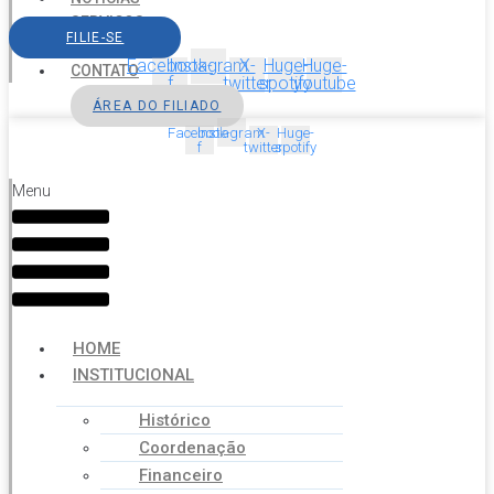
SERVIÇOS
FILIE-SE
AGENDA
Facebook-
Instagram
X-
Huge-
Huge-
CONTATO
f
twitter
spotify
youtube
ÁREA DO FILIADO
Facebook-
Instagram
X-
Huge-
f
twitter
spotify
Menu
HOME
INSTITUCIONAL
Histórico
Coordenação
Financeiro