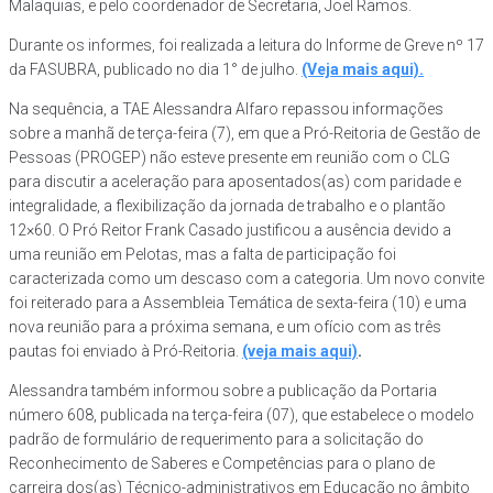
Malaquias, e pelo coordenador de Secretaria, Joel Ramos.
Durante os informes, foi realizada a leitura do Informe de Greve nº 17
da FASUBRA, publicado no dia 1° de julho.
(Veja mais aqui).
Na sequência, a TAE Alessandra Alfaro repassou informações
sobre a manhã de terça-feira (7), em que a Pró-Reitoria de Gestão de
Pessoas (PROGEP) não esteve presente em reunião com o CLG
para discutir a aceleração para aposentados(as) com paridade e
integralidade, a flexibilização da jornada de trabalho e o plantão
12×60. O Pró Reitor Frank Casado justificou a ausência devido a
uma reunião em Pelotas, mas a falta de participação foi
caracterizada como um descaso com a categoria. Um novo convite
foi reiterado para a Assembleia Temática de sexta-feira (10) e uma
nova reunião para a próxima semana, e um ofício com as três
pautas foi enviado à Pró-Reitoria.
(veja mais aqui)
.
Alessandra também informou sobre a publicação da Portaria
número 608, publicada na terça-feira (07), que estabelece o modelo
padrão de formulário de requerimento para a solicitação do
Reconhecimento de Saberes e Competências para o plano de
carreira dos(as) Técnico-administrativos em Educação no âmbito