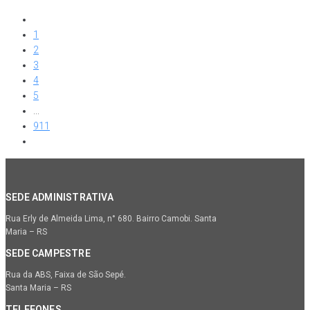
1
2
3
4
5
...
911
SEDE ADMINISTRATIVA
Rua Erly de Almeida Lima, n° 680. Bairro Camobi. Santa
Maria – RS
SEDE CAMPESTRE
Rua da ABS, Faixa de São Sepé.
Santa Maria – RS
TELEFONES