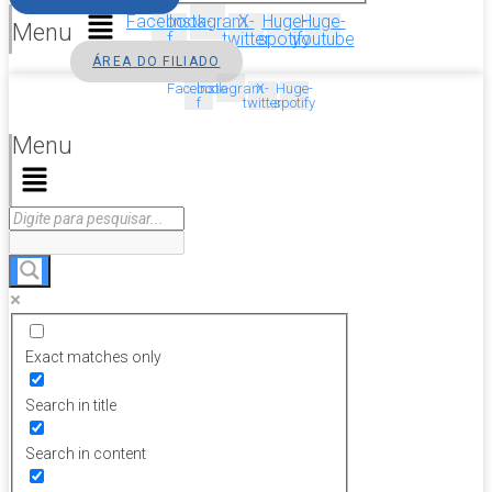
Facebook-
Instagram
X-
Huge-
Huge-
Menu
f
twitter
spotify
youtube
ÁREA DO FILIADO
Facebook-
Instagram
X-
Huge-
f
twitter
spotify
Menu
Exact matches only
Search in title
Search in content