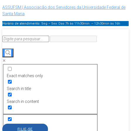
ASSUFSM | Associação dos Servidores da Universidade Federal de
Santa Maria
Horário de atendimento:
Seg – Sex: Das 7h às 11h30min – 12h30min
às 16h
Exact matches only
Search in title
Search in content
FILIE-SE