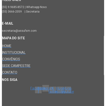
(55) 9.9685-8572 | Whatsapp Novo
(55) 3666-2059 | Secretaria
E-MAIL
secretaria@assufsm.com
MAPA DO SITE
HOME
INSTITUCIONAL
CONVÊNIOS
SEDE CAMPESTRE
CONTATO
NOS SIGA
Facebook-
Instagram
X-
Huge-
Huge-
f
twitter
spotify
youtube