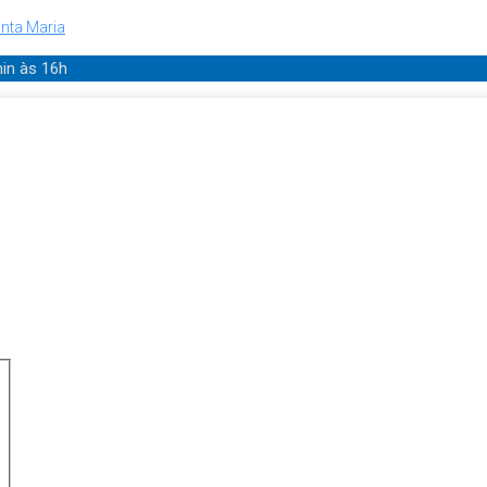
nta Maria
min
às 16h