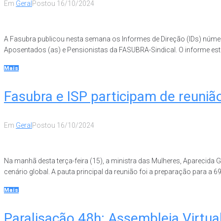
Em
Geral
Postou
16/10/2024
A Fasubra publicou nesta semana os Informes de Direção (IDs) número
Aposentados (as) e Pensionistas da FASUBRA-Sindical. O informe está 
Mais
Fasubra e ISP participam de reuniã
Em
Geral
Postou
16/10/2024
Na manhã desta terça-feira (15), a ministra das Mulheres, Aparecida
cenário global. A pauta principal da reunião foi a preparação para a 
Mais
Paralisação 48h: Assembleia Virt