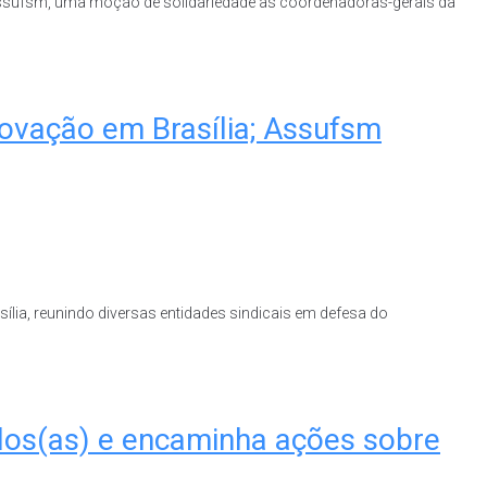
da Assufsm, uma moção de solidariedade às coordenadoras-gerais da
Inovação em Brasília; Assufsm
sília, reunindo diversas entidades sindicais em defesa do
dos(as) e encaminha ações sobre