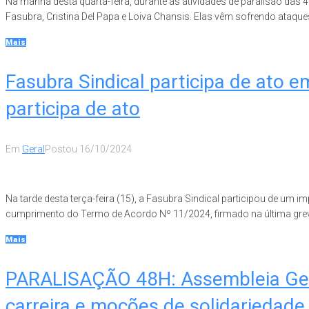
Na manhã desta quarta-feira, durante as atividades de paralisão das
Fasubra, Cristina Del Papa e Loiva Chansis. Elas vêm sofrendo ataques
Mais
Fasubra Sindical participa de ato e
participa de ato
Em
Geral
Postou
16/10/2024
Na tarde desta terça-feira (15), a Fasubra Sindical participou de um 
cumprimento do Termo de Acordo Nº 11/2024, firmado na última greve 
Mais
PARALISAÇÃO 48H: Assembleia Geral
carreira e moções de solidariedade