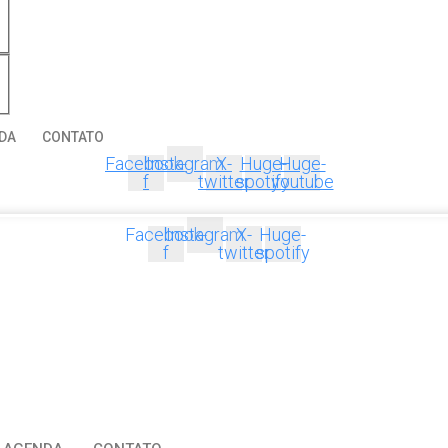
DA
CONTATO
Facebook-
Instagram
X-
Huge-
Huge-
f
twitter
spotify
youtube
Facebook-
Instagram
X-
Huge-
f
twitter
spotify