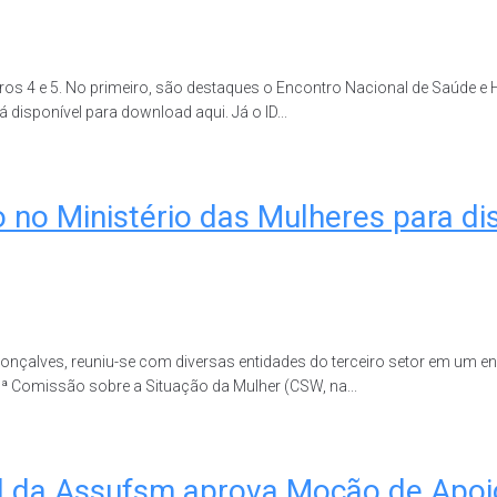
s 4 e 5. No primeiro, são destaques o Encontro Nacional de Saúde e H
disponível para download aqui. Já o ID...
o no Ministério das Mulheres para di
 Gonçalves, reuniu-se com diversas entidades do terceiro setor em um 
69ª Comissão sobre a Situação da Mulher (CSW, na...
ual da Assufsm aprova Moção de Apo