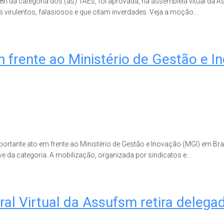
 48h da categoria dos (as) TAEs, foi aprovada, na assembleia vitual 
 virulentos, falasiosos e que citam inverdades. Veja a moção...
m frente ao Ministério de Gestão e 
importante ato em frente ao Ministério de Gestão e Inovação (MGI) em Bra
da categoria. A mobilização, organizada por sindicatos e...
 Virtual da Assufsm retira delega